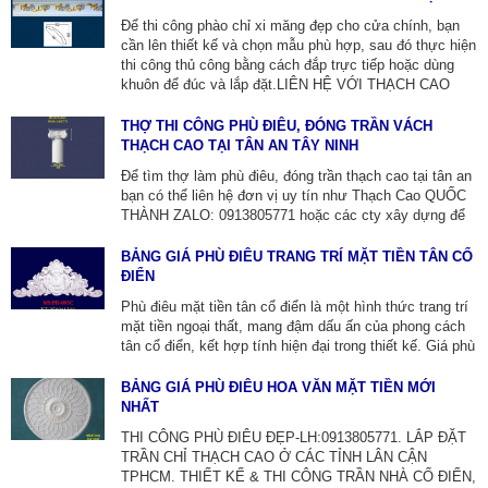
phù điêu, con bọ xi măng đúc sẵn thi công lắp đặt tại
Để thi công phào chỉ xi măng đẹp cho cửa chính, bạn
địa phương.
cần lên thiết kế và chọn mẫu phù hợp, sau đó thực hiện
thi công thủ công bằng cách đắp trực tiếp hoặc dùng
khuôn để đúc và lắp đặt.LIÊN HỆ VỚI THẠCH CAO
QUỐC THÀNH: 0913805771. CHUYÊN THI CÔNG ĐẮP
TRỰC TIẾP VÀ LẮP ĐẶT PHÀO CHỈ ĐÚC SẴN.
THỢ THI CÔNG PHÙ ĐIÊU, ĐÓNG TRẦN VÁCH
THẠCH CAO TẠI TÂN AN TÂY NINH
Để tìm thợ làm phù điêu, đóng trần thạch cao tại tân an
bạn có thể liên hệ đơn vị uy tín như Thạch Cao QUỐC
THÀNH ZALO: 0913805771 hoặc các cty xây dựng để
được tư vấn và báo giá chi tiết. Khi lựa chọn hãy tìm
hiểu về kinh nghiệm,dịch vụ trọn gói và các mẫu trần
BẢNG GIÁ PHÙ ĐIÊU TRANG TRÍ MẶT TIỀN TÂN CỔ
thạch cao đa dạng như trần giật cấp,trần phẳng,trần thả
ĐIỂN
để đảm bảo công trình đẹp và chất lượng.
Phù điêu mặt tiền tân cổ điển là một hình thức trang trí
mặt tiền ngoại thất, mang đậm dấu ấn của phong cách
tân cổ điển, kết hợp tính hiện đại trong thiết kế. Giá phù
điêu phụ thuộc vào loại phù điêu, độ phức tạp dao động
từ 1.000.000-5.800.000 VNĐ/m² . Để có báo giá chính
BẢNG GIÁ PHÙ ĐIÊU HOA VĂN MẶT TIỀN MỚI
xác bạn có thể liên hệ THẠCH CAO QUỐC THÀNH
NHẤT
ZALO: 0913805771 hoặc các cty xây dựng tại địa
THI CÔNG PHÙ ĐIÊU ĐẸP-LH:0913805771. LẮP ĐẶT
phương.
TRẦN CHỈ THẠCH CAO Ở CÁC TỈNH LÂN CẬN
TPHCM. THIẾT KẾ & THI CÔNG TRẦN NHÀ CỔ ĐIỂN,