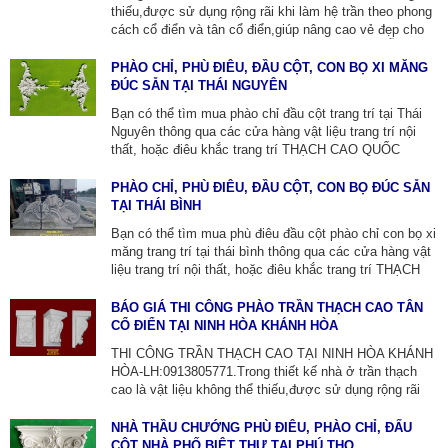
thiếu,được sử dụng rộng rãi khi làm hệ trần theo phong
cách cổ điển và tân cổ điển,giúp nâng cao vẻ đẹp cho
toàn bộ ngôi nhà trở nên ấn tượng hơn.[98+] MẪU THI
CÔNG TRẦN THẠCH CAO TRỌN GÓI -
PHÀO CHỈ, PHÙ ĐIÊU, ĐẦU CỘT, CON BỌ XI MĂNG
LH:0913805771.CHUYÊN SẢN XUẤT CỘT XI MĂNG
ĐÚC SẴN TẠI THÁI NGUYÊN
ĐÚC SẴN, PHÀO THẠCH CAO ỐP TƯỜNG.
Bạn có thể tìm mua phào chỉ đầu cột trang trí tại Thái
Nguyên thông qua các cửa hàng vật liệu trang trí nội
thất, hoặc điêu khắc trang trí THẠCH CAO QUỐC
THÀNH TẠI THÁI NGUYÊN ZALO:0913805771 chuyên
về phào chỉ, phù điêu, con bọ xi măng đúc sẵn tại địa
PHÀO CHỈ, PHÙ ĐIÊU, ĐẦU CỘT, CON BỌ ĐÚC SẴN
phương.
TẠI THÁI BÌNH
Bạn có thể tìm mua phù điêu đầu cột phào chỉ con bọ xi
măng trang trí tại thái bình thông qua các cửa hàng vật
liệu trang trí nội thất, hoặc điêu khắc trang trí THẠCH
CAO QUỐC THÀNH TẠI THÁI BÌNH
ZALO:0913805771, Cty chúng tôi chuyên về phào chỉ,
BÁO GIÁ THI CÔNG PHÀO TRẦN THẠCH CAO TÂN
phù điêu, con bọ xi măng đúc sẵn thi công lắp đặt tại
CỔ ĐIỂN TẠI NINH HÒA KHÁNH HÒA
địa phương.
THI CÔNG TRẦN THẠCH CAO TẠI NINH HÒA KHÁNH
HÒA-LH:0913805771.Trong thiết kế nhà ở trần thạch
cao là vật liệu không thể thiếu,được sử dụng rộng rãi
khi làm hệ trần theo phong cách cổ điển và tân cổ
điển,giúp nâng cao vẻ đẹp cho toàn bộ ngôi nhà trở nên
NHÀ THẦU CHƯỚNG PHÙ ĐIÊU, PHÀO CHỈ, ĐẤU
ấn tượng hơn.SẢN XUẤT CỘT XI MĂNG ĐÚC SẴN,
CỘT NHÀ PHỐ BIỆT THỰ TẠI PHÚ THỌ