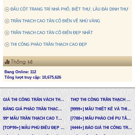
ĐẤU CỘT TRANG TRÍ NHÀ PHỐ, BIỆT THỰ, LÂU ĐÀI DINH THỰ
TRẦN THẠCH CAO TÂN CỔ ĐIỂN VẼ NHỦ VÀNG
TRẦN THẠCH CAO TÂN CỔ ĐIỂN ĐẸP NHẤT
THI CÔNG PHÀO TRẦN THẠCH CAO ĐẸP
Thống kê
Đang Online: 112
Tổng lượt truy cập: 10,675,626
GIÁ THI CÔNG TRẦN VÁCH THẠCH CAO TẠI TPHCM
THỢ THI CÔNG TRẦN THẠCH CAO ĐẸP TẠI TPHCM
BẢNG GIÁ PHÀO TRẦN THẠCH CAO TÂN CỔ ĐIỂN
[9999+] MẪU THIẾT KẾ VÀ THI CÔNG TRẦN THẠCH CAO ĐẸP
99* MẪU TRẦN THẠCH CAO TÂN CỔ ĐIỂN ĐẸP NHẤT HIỆN NAY
[7788+] MẪU PHÀO CHỈ PU TÂN CỔ ĐIỂN ĐẸP NHẤT HIỆN NAY
[TOP99+] MẪU PHÙ ĐIÊU ĐẸP TRONG THIẾT KẾ KIẾN TRÚC
[4444+] BÁO GIÁ THI CÔNG TRỌN GÓI PHÀO CHỈ PU MỚI NHẤT