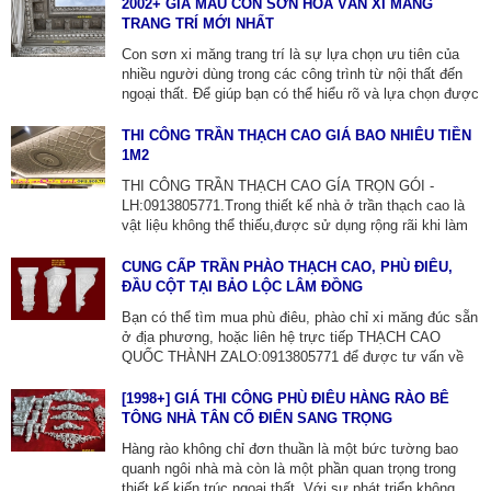
trí nội ngoại thất.[1099+] MẪU PHÀO CHỈ PU DO TTNT
2002+ GIÁ MẪU CON SƠN HOA VĂN XI MĂNG
QUỐC THÀNH THỰC HIỆN-LH:0913805771.
TRANG TRÍ MỚI NHẤT
Con sơn xi măng trang trí là sự lựa chọn ưu tiên của
nhiều người dùng trong các công trình từ nội thất đến
ngoại thất. Để giúp bạn có thể hiểu rõ và lựa chọn được
sản phẩm phù hợp, xin giới thiệu các mẫu đẹp và giá
tốt nhất. [7099+] GIÁ CON SƠN-PHÙ ĐIÊU BÊ TÔNG-
THI CÔNG TRẦN THẠCH CAO GIÁ BAO NHIÊU TIỀN
ZALO:0913805771
1M2
THI CÔNG TRẦN THẠCH CAO GÍA TRỌN GÓI -
LH:0913805771.Trong thiết kế nhà ở trần thạch cao là
vật liệu không thể thiếu,được sử dụng rộng rãi khi làm
hệ trần theo phong cách cổ điển và tân cổ điển,giúp
nâng cao vẻ đẹp cho toàn bộ ngôi nhà trở nên ấn tượng
CUNG CẤP TRẦN PHÀO THẠCH CAO, PHÙ ĐIÊU,
hơn.CHUYÊN SẢN XUẤT CỘT XI MĂNG ĐÚC SẴN,
ĐẦU CỘT TẠI BẢO LỘC LÂM ĐỒNG
PHÀO THẠCH CAO ỐP TƯỜNG.
Bạn có thể tìm mua phù điêu, phào chỉ xi măng đúc sẵn
ở địa phương, hoặc liên hệ trực tiếp THẠCH CAO
QUỐC THÀNH ZALO:0913805771 để được tư vấn về
sản phẩm và thi công. Ngoài ra, họ còn chuyên cung
cấp các sản phẩm đầu cột, con bọ, lục bình xi măng,
[1998+] GIÁ THI CÔNG PHÙ ĐIÊU HÀNG RÀO BÊ
bạn có thể tìm thêm thông tin chi tiết tại
TÔNG NHÀ TÂN CỔ ĐIỂN SANG TRỌNG
web thachcaodep.vn
Hàng rào không chỉ đơn thuần là một bức tường bao
quanh ngôi nhà mà còn là một phần quan trọng trong
thiết kế kiến trúc ngoại thất. Với sự phát triển không