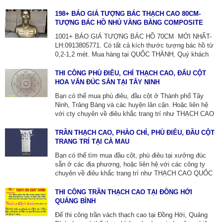
TÂN CỔ ĐIỂN. ĐẮP PHÀO CHỈ MẶT TIỀN CÁC CÔNG
TRÌNH TÂN CỔ ĐIỂN.
198+ BÁO GIÁ TƯỢNG BÁC THẠCH CAO 80CM-
TƯỢNG BÁC HỒ NHỦ VÀNG BẰNG COMPOSITE
1001+ BÁO GIÁ TƯỢNG BÁC HỒ 70CM MỚI NHẤT-
LH:0913805771. Có tất cả kích thước tượng bác hồ từ
0,2-1,2 mét. Mua hàng tại QUỐC THÀNH, Quý khách
hàng sẽ được hưởng các quyền lợi sau: Bảo hành sản
phẩm lên đến 12 tháng. Giao hàng tận nơi trên toàn
THI CÔNG PHÙ ĐIÊU, CHỈ THẠCH CAO, ĐẤU CỘT
quốc.
HOA VĂN ĐÚC SẴN TẠI TÂY NINH
Bạn có thể mua phù điêu, đầu cột ở Thành phố Tây
Ninh, Trảng Bàng và các huyện lân cận. Hoặc liên hệ
với cty chuyên về điêu khắc trang trí như THẠCH CAO
QUỐC THÀNH ZALO:0913805771 để được tư vấn. Cty
này chuyên cung cấp sản phẩm phù điêu xi măng đúc
TRẦN THẠCH CAO, PHÀO CHỈ, PHÙ ĐIÊU, ĐẦU CỘT
sẵn chất lượng cao, với nhiều mẫu mã đa dạng, lắp đặt
TRANG TRÍ TẠI CÀ MAU
thi công tại tây ninh và các huyện lân cận.
Bạn có thể tìm mua đầu cột, phù điêu tại xưởng đúc
sẵn ở các địa phương, hoặc liên hệ với các công ty
chuyên về điêu khắc trang trí như THẠCH CAO QUỐC
THÀNH ZALO:0913805771 để được tư vấn và đặt
hàng. Các cty này chuyên cung cấp các sản phẩm phào
THI CÔNG TRẦN THẠCH CAO TẠI ĐỒNG HỚI
chỉ xi măng đúc sẵn chất lượng cao, với nhiều mẫu mã
QUẢNG BÌNH
đa dạng, lắp đặt và thi công tại cà mau.
Để thi công trần vách thạch cao tại Đồng Hới, Quảng