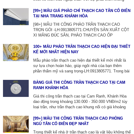
ngừng của ngành xây dựng, xu hướng hàng rào cũng
thay đổi liên tục, mang đến những lựa chọn đa dạng và
[99+] MẪU GIÁ PHÀO CHỈ THẠCH CAO TÂN CỔ ĐIỂN
độc đáo cho gia chủ. [4099+] MẪU PHÙ ĐIÊU HÀNG
TẠI NHA TRANG KHÁNH HÒA
RÀO BÊ TÔNG TRANG TRÍ-ZALO:0913805771.
[98+] MẪU THI CÔNG PHÀO TRẦN THẠCH CAO
TRỌN GÓI -LH:0913805771.CHUYÊN SẢN XUẤT CỘT
XI MĂNG ĐÚC SẴN, PHÀO THẠCH CAO ỐP
TƯỜNG. Trong thiết kế nhà ở trần thạch cao là vật liệu
không thể thiếu,được sử dụng rộng rãi khi làm hệ trần
100+ MẪU PHÀO TRẦN THẠCH CAO HIỆN ĐẠI THIẾT
theo phong cách cổ điển và tân cổ điển,giúp nâng cao
KẾ MỚI NHẤT HIỆN NAY
vẻ đẹp cho toàn bộ ngôi nhà trở nên ấn tượng hơn.
Mẫu phào trần thạch cao hiện đại thiết kế mới nhất là
sự lựa chọn hoàn hảo, giúp ngôi nhà của bạn thêm
phần thẩm mỹ và sang trọng-LH:0913805771. Trong bài
viết này, hãy cùng TTNT QUỐC THÀNH khám phá các
mẫu phòng khách đẹp, hiện đại, mới nhất hiện nay.
BẢNG GIÁ THI CÔNG TRẦN THẠCH CAO TẠI CAM
RANH KHÁNH HÒA
Giá thi công trần thạch cao tại Cam Ranh, Khánh Hòa
dao động trong khoảng 130.000 - 350.000 VNĐ/m2 tùy
loại trần, như trần thạch cao khung nổi có giá khoảng
130.000 - 220.000 VNĐ/m2.Để tìm nhà thầu trần thạch
cao tại cam ranh, bạn có thể liên hệ các công ty chuyên
[99+] MẪU THI CÔNG TRẦN THẠCH CAO PHÒNG
thi công và cung cấp vật tư như Thạch cao Quốc Thành
NGỦ TÂN CỔ ĐIỂN ĐẸP NHẤT
ZALO:0913805771 hoặc các cty xây dựng tại địa
Trong thiết kế nhà ở trần thạch cao là vật liệu không thể
phương.