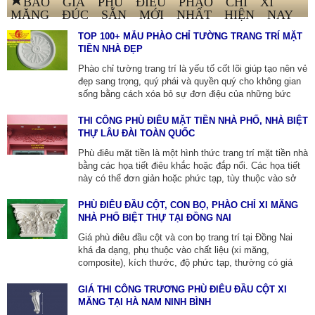
MĂNG ĐÚC SẴN MỚI NHẤT HIỆN NAY
TOP 100+ MẪU PHÀO CHỈ TƯỜNG TRANG TRÍ MẶT
TIỀN NHÀ ĐẸP
Phào chỉ tường trang trí là yếu tố cốt lõi giúp tạo nên vẻ
đẹp sang trọng, quý phái và quyền quý cho không gian
sống bằng cách xóa bỏ sự đơn điệu của những bức
tường phẳng. Dưới đây là các mẫu phào chỉ trang trí
tân cổ điển đẹp mắt, xu hướng mới nhất được phân
THI CÔNG PHÙ ĐIÊU MẶT TIỀN NHÀ PHỐ, NHÀ BIỆT
chia theo chất liệu và mẫu mã để bạn dễ dàng chọn lựa
THỰ LÂU ĐÀI TOÀN QUỐC
LIÊN HỆ ĐT-ZALO: 0913805771.
Phù điêu mặt tiền là một hình thức trang trí mặt tiền nhà
bằng các họa tiết điêu khắc hoặc đắp nổi. Các họa tiết
này có thể đơn giản hoặc phức tạp, tùy thuộc vào sở
thích và phong cách kiến trúc của ngôi nhà. Để tìm thợ
thi công phù điêu trang trí tại TP.HCM, bạn có thể liên
PHÙ ĐIÊU ĐẦU CỘT, CON BỌ, PHÀO CHỈ XI MĂNG
hệ THẠCH CAO QUỐC THÀNH
NHÀ PHỐ BIỆT THỰ TẠI ĐỒNG NAI
ZALO:0913805771 hoặc các cty xây dựng.
Giá phù điêu đầu cột và con bọ trang trí tại Đồng Nai
khá đa dạng, phụ thuộc vào chất liệu (xi măng,
composite), kích thước, độ phức tạp, thường có giá
phù điêu đầu cột khoảng 1.850.000 - 3.500.000
VNĐ/bộ (xi măng), còn con bọ trang trí thường được
GIÁ THI CÔNG TRƯƠNG PHÙ ĐIÊU ĐẦU CỘT XI
tính theo kích thước và mẫu mã, với đơn vị thi công
MĂNG TẠI HÀ NAM NINH BÌNH
như THẠCH CAO QUỐC THÀNH TẠI ĐỒNG NAI