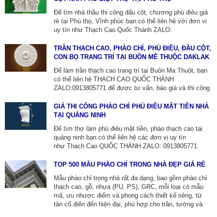
PHÀO THẠCH CAO ỐP TƯỜNG.
Để tìm nhà thầu thi công đấu cột, chương phù điêu giá
rẻ tại Phú thọ, Vĩnh phúc bạn có thể liên hệ với đơn vị
uy tín như Thạch Cao Quốc Thành ZALO:
0913805771. Giá chương phù điêu nhà phố, biệt thự lâu
đài toàn quốc dao động từ khoảng 800.000 VNĐ đến
TRẦN THẠCH CAO, PHÀO CHỈ, PHÙ ĐIÊU, ĐẦU CỘT,
trên 5.000.000 VNĐ/m² tùy độ phức tạp, hoa văn(hoa lá,
CON BỌ TRANG TRÍ TẠI BUÔN MÊ THUỘC DAKLAK
linh vật, chân dung), tay nghề thợ và có thể thêm phí thi
Để làm trần thạch cao trang trí tại Buôn Ma Thuột, bạn
công riêng.
có thể liên hệ THẠCH CAO QUỐC THÀNH
ZALO:0913805771 để được tư vấn, báo giá và thi công
hoặc các cty xây dựng tại địa phương với đội ngũ
chuyên nghiệp và kinh nghiệm thi công nhiều công trình
GIÁ THI CÔNG PHÀO CHỈ PHÙ ĐIÊU MẶT TIỀN NHÀ
có tính thẩm mỹ cao.
TẠI QUẢNG NINH
Để tìm thợ làm phù điêu mặt tiền, phào thạch cao tại
quảng ninh bạn có thể liên hệ các đơn vị uy tín
như Thạch Cao QUỐC THÀNH ZALO: 0913805771
hoặc các cty xây dựng để được tư vấn và báo giá chi
tiết. Khi lựa chọn hãy tìm hiểu về kinh nghiệm,dịch vụ
TOP 500 MẪU PHÀO CHỈ TRONG NHÀ ĐẸP GIÁ RẺ
trọn gói và các mẫu phào thạch cao cũng như phù điêu
Mẫu phào chỉ trong nhà rất đa dạng, bao gồm phào chỉ
xi măng để đảm bảo công trình đẹp và chất lượng.
thạch cao, gỗ, nhựa (PU, PS), GRC, mỗi loại có mẫu
mã, ưu nhược điểm và phong cách thiết kế riêng, từ
tân cổ điển đến hiện đại, phù hợp cho trần, tường và
sàn nhà. Để tìm nhà cung cấp vật tư và thi công phào