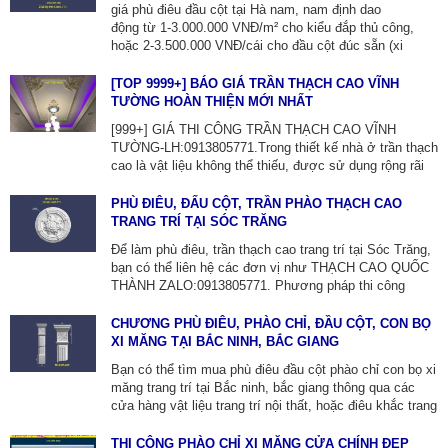
giá phù điêu đầu cột tại Hà nam, nam định dao
ZALO: 0913805771
động từ 1-3.000.000 VNĐ/m² cho kiểu đắp thủ công,
hoặc 2-3.500.000 VNĐ/cái cho đầu cột đúc sẵn (xi
măng) với kích thước và hoa văn khác nhau, tùy vào
việc đắp trực tiếp hay dùng sản phẩm đúc sẵn. Để tìm
[TOP 9999+] BÁO GIÁ TRẦN THẠCH CAO VĨNH
nhà thầu thi công phù điêu bạn nên liên hệ với đơn vị
TƯỜNG HOÀN THIỆN MỚI NHẤT
điêu khắc như THẠCH CAO QUỐC THÀNH ĐT-
[999+] GIÁ THI CÔNG TRẦN THẠCH CAO VĨNH
ZALO:0913805771.
TƯỜNG-LH:0913805771.Trong thiết kế nhà ở trần thạch
cao là vật liệu không thể thiếu, được sử dụng rộng rãi
khi làm hệ trần theo phong cách cổ điển và tân cổ điển,
giúp nâng cao vẻ đẹp cho toàn bộ ngôi nhà trở nên ấn
PHÙ ĐIÊU, ĐẤU CỘT, TRẦN PHÀO THẠCH CAO
tượng hơn.
TRANG TRÍ TẠI SÓC TRĂNG
Để làm phù điêu, trần thạch cao trang trí tại Sóc Trăng,
bạn có thể liên hệ các đơn vị như THẠCH CAO QUỐC
THÀNH ZALO:0913805771. Phương pháp thi công
gồm: xác định cao độ, lắp đặt thanh viền tường, treo hệ
thống khung xương chính và phụ, lắp tấm thạch cao,
CHƯƠNG PHÙ ĐIÊU, PHÀO CHỈ, ĐẦU CỘT, CON BỌ
xử lý mối nối và hoàn thiện.
XI MĂNG TẠI BẮC NINH, BẮC GIANG
Bạn có thể tìm mua phù điêu đầu cột phào chỉ con bọ xi
măng trang trí tại Bắc ninh, bắc giang thông qua các
cửa hàng vật liệu trang trí nội thất, hoặc điêu khắc trang
trí THẠCH CAO QUỐC THÀNH TẠI BẮC NINH
ZALO:0913805771, Cty chúng tôi chuyên về phào chỉ,
THI CÔNG PHÀO CHỈ XI MĂNG CỬA CHÍNH ĐẸP