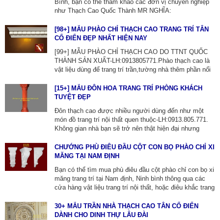
Bình, bạn có thể tham khảo các đơn vị chuyên nghiệp
như Thạch Cao Quốc Thành MR NGHĨA:
0913805771 hoặc các cty xây dựng tại địa phương để
được tư vấn và báo giá chi tiết. Giá thi công trần thạch
[98+] MẪU PHÀO CHỈ THẠCH CAO TRANG TRÍ TÂN
cao phụ thuộc vào loại trần (chìm hay nổi), tính năng
CỔ ĐIỂN ĐẸP NHẤT HIỆN NAY
(chịu ẩm, chống cháy) và loại khung xương sử dụng.
[99+] MẪU PHÀO CHỈ THẠCH CAO DO TTNT QUỐC
THÀNH SẢN XUẤT-LH:0913805771.Phào thạch cao là
vật liệu dùng để trang trí trần,tường nhà thêm phần nổi
bật và tạo điểm nhấn độc đáo cho căn phòng.Trên thị
trường hiện nay có nhiều mẫu phào chỉ đẹp với hoa văn
[15+] MẪU ĐÔN HOA TRANG TRÍ PHÒNG KHÁCH
khác nhau,chi tiết sẽ phụ thuộc vào nhiều yếu tố như
TUYỆT ĐẸP
kiểu dáng,kích thước và mục đích sử dụng.
Đôn thạch cao được nhiều người dùng đến như một
món đồ trang trí nội thất quen thuộc-LH:0913.805.771.
Không gian nhà bạn sẽ trở nên thật hiện đại nhưng
không kém phần sang trọng, tinh tế chỉ với một bộ đôn
bằng thạch cao đơn giản trong phòng khách.
CHƯỚNG PHÙ ĐIÊU ĐẦU CỘT CON BỌ PHÀO CHỈ XI
MĂNG TẠI NAM ĐỊNH
Bạn có thể tìm mua phù điêu đầu cột phào chỉ con bọ xi
măng trang trí tại Nam định, Ninh bình thông qua các
cửa hàng vật liệu trang trí nội thất, hoặc điêu khắc trang
trí THẠCH CAO QUỐC THÀNH TẠI NAM ĐỊNH
ZALO:0913805771, Cty chúng tôi chuyên về phào chỉ,
30+ MẪU TRẦN NHÀ THẠCH CAO TÂN CỔ ĐIỂN
phù điêu, con bọ xi măng đúc sẵn thi công lắp đặt tại
DÀNH CHO DINH THỰ LÂU ĐÀI