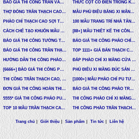
BÁO GIÁ THI CÔNG TRẦN VÁCH THẠCH CAO TRỌN GÓI
THỨC CỘT CỔ ĐIỂN TRONG KIẾN TRÚC
THỢ ĐÓNG TRẦN THẠCH CAO GIÁ RẺ Ở TPHCM
MẪU PHÙ ĐIÊU BẰNG XI MĂNG ĐÚC SẴN NHÀ PHỐ BIỆT THỰ LÂU ĐÀI TOÀN QUỐC
PHÀO CHỈ THẠCH CAO SỢI THỦY TINH
100 MẪU TRANG TRÍ NHÀ TÂN CỔ ĐIỂN
CÁCH CHẾ TẠO KHUÔN MẪU COMPOSITE ĐÚC BÊ TÔNG -XI MĂNG-THẠCH CAO CÁC LOẠI
[88+] MẪU THIẾT KẾ THI CÔNG TRẦN THẠCH CAO TÂN CỔ ĐIỂN MỚI NHẤT
BÁO GIÁ THI CÔNG TƯỜNG THẠCH CAO, VÁCH THẠCH CAO TƯỜNG NHÀ MỚI NHẤT
BÁO GIÁ THI CÔNG PHÀO CHỈ PU TÂN CỔ ĐIỂN TẠI TPHCM
BÁO GIÁ THI CÔNG TRẦN THẠCH CAO TRỌN GÓI MỚI NHẤT
TOP 1111+ GIÁ BÁN THẠCH CAO PHÀO CHỈ, PHÙ ĐIÊU, ĐẦU CỘT TÂN CỔ ĐIỂN
HƯỚNG DẪN THI CÔNG PHÀO CHỈ PU, PHÀO CHỈ THẠCH CAO, PHÀO CHỈ XI MĂNG.
ĐẮP PHÀO CHỈ XI MĂNG CỬA SỔ, CỬA ĐI NHÀ PHỐ, BIỆT THỰ, LÂU ĐÀI TÂN CỔ ĐIỂN
[6666+] BÁO GIÁ THI CÔNG PHÀO CHỈ NHỰA PU MỚI NHẤT
PHÙ ĐIÊU XI MĂNG ĐÚC SẴN NHÀ PHỐ BIỆT THỰ TẠI LONG AN VÀ TÂY NINH
THI CÔNG TRẦN THẠCH CAO, PHÀO CHỈ, PHÙ ĐIÊU TẠI TPHCM
[1000+] MẪU PHÀO CHỈ PU TƯỜNG NHÀ ĐẸP, NẸP CHỈ THẠCH CAO ỐP TƯỜNG
ĐƠN GIÁ THI CÔNG HOÀN THIỆN TRẦN THẠCH CAO TẠI TPHCM
BÁO GIÁ THI CÔNG PHÀO TRẦN THẠCH CAO MỚI NHẤT
5555* GIÁ THI CÔNG PHÀO PU TƯỜNG NHÀ MỚI NHẤT
THI CÔNG PHÀO CHỈ XI MĂNG NHÀ PHỐ, BIỆT THƯ, LÂU ĐÀI DINH THỰ
TOP 10 MẪU TRẦN THẠCH CAO CHUNG CƯ ĐẸP NHẤT
THI CÔNG PHÀO TRẦN THẠCH CAO VĨNH TƯỜNG GIÁ RẺ
Trang chủ
|
Giới thiệu
|
Sản phẩm
|
Tin tức
|
Liên hệ