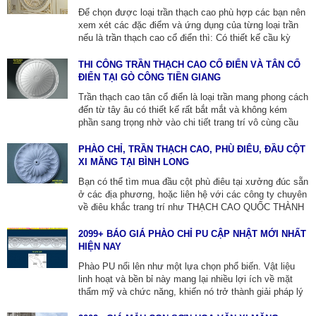
địa phương.
Để chọn được loại trần thạch cao phù hợp các bạn nên
xem xét các đặc điểm và ứng dụng của từng loại trần
nếu là trần thạch cao cổ điển thì: Có thiết kế cầu kỳ
thường sử dụng màu nhũ vàng và sơn trắng làm màu
chủ đạo. Tuy trần cổ điển mang lại vẻ đẹp sang trọng
THI CÔNG TRẦN THẠCH CAO CỔ ĐIỂN VÀ TÂN CỔ
nhưng việc thi công có thể tốn kém hơn và yêu cầu bản
ĐIỂN TẠI GÒ CÔNG TIỀN GIANG
vẽ chi tiết hơn. Vì vậy hãy LH:NGHĨA- 0913.805.771
Trần thạch cao tân cổ điển là loại trần mang phong cách
đến từ tây âu có thiết kế rất bắt mắt và không kém
phần sang trọng nhờ vào chi tiết trang trí vô cùng cầu
kỳ. Với thiết kế Á – Âu thì không khó để bắt gặp trần cổ
điển ở các biệt thự, căn hộ hoặc đơn thuần là phòng
PHÀO CHỈ, TRẦN THẠCH CAO, PHÙ ĐIÊU, ĐẦU CỘT
khách nhà cấp 4 ở ngay chính thôn quê Việt
XI MĂNG TẠI BÌNH LONG
Nam.LH:0913.805.771
Bạn có thể tìm mua đầu cột phù điêu tại xưởng đúc sẵn
ở các địa phương, hoặc liên hệ với các công ty chuyên
về điêu khắc trang trí như THẠCH CAO QUỐC THÀNH
ZALO:0913805771 để được tư vấn và đặt hàng. Các
cty này chuyên cung cấp các sản phẩm phù điêu xi
2099+ BÁO GIÁ PHÀO CHỈ PU CẬP NHẬT MỚI NHẤT
măng đúc sẵn chất lượng cao, với nhiều mẫu mã đa
HIỆN NAY
dạng, lắp đặt và thi công tại bình long bình phước.
Phào PU nổi lên như một lựa chọn phổ biến. Vật liệu
linh hoạt và bền bỉ này mang lại nhiều lợi ích về mặt
thẩm mỹ và chức năng, khiến nó trở thành giải pháp lý
tưởng để nâng cao vẻ đẹp và nét đặc trưng trong trang