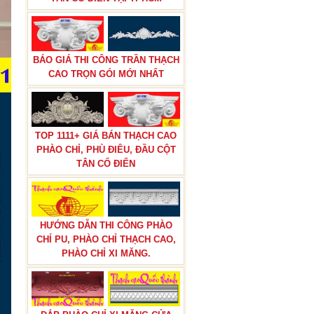
BÁO GIÁ THI CÔNG TRẦN THẠCH
CAO TRỌN GÓI MỚI NHẤT
BÁO GIÁ THI CÔNG PHÀO CHỈ
PU TÂN CỔ ĐIỂN TẠI TPHCM
TOP 1111+ GIÁ BÁN THẠCH CAO
PHÀO CHỈ, PHÙ ĐIÊU, ĐẦU CỘT
TÂN CỔ ĐIỂN
HƯỚNG DẪN THI CÔNG PHÀO
CHỈ PU, PHÀO CHỈ THẠCH CAO,
PHÀO CHỈ XI MĂNG.
BÁO GIÁ THI CÔNG TRẦN THẠCH
CAO TRỌN GÓI