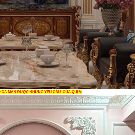
HỎA MÃN ĐƯỢC NHỮNG YÊU CẦU CỦA QUÍ VỊ