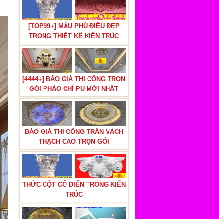
[TOP99+] MẪU PHÙ ĐIÊU ĐẸP
TRONG THIẾT KẾ KIẾN TRÚC
[4444+] BÁO GIÁ THI CÔNG TRỌN
GÓI PHÀO CHỈ PU MỚI NHẤT
BÁO GIÁ THI CÔNG TRẦN VÁCH
THẠCH CAO TRỌN GÓI
THỨC CỘT CỔ ĐIỂN TRONG KIẾN
TRÚC