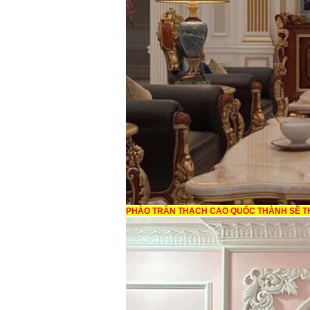
PHÀO TRẦN THẠCH CAO QUỐC THÀNH SẼ T