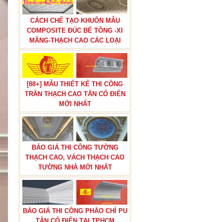
CÁCH CHẾ TẠO KHUÔN MẪU
COMPOSITE ĐÚC BÊ TÔNG -XI
MĂNG-THẠCH CAO CÁC LOẠI
[88+] MẪU THIẾT KẾ THI CÔNG
TRẦN THẠCH CAO TÂN CỔ ĐIỂN
MỚI NHẤT
BÁO GIÁ THI CÔNG TƯỜNG
THẠCH CAO, VÁCH THẠCH CAO
TƯỜNG NHÀ MỚI NHẤT
BÁO GIÁ THI CÔNG PHÀO CHỈ PU
TÂN CỔ ĐIỂN TẠI TPHCM