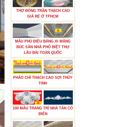
THỢ ĐÓNG TRẦN THẠCH CAO
GIÁ RẺ Ở TPHCM
MẪU PHÙ ĐIÊU BẰNG XI MĂNG
ĐÚC SẴN NHÀ PHỐ BIỆT THỰ
LÂU ĐÀI TOÀN QUỐC
PHÀO CHỈ THẠCH CAO SỢI THỦY
TINH
100 MẪU TRANG TRÍ NHÀ TÂN CỔ
ĐIỂN