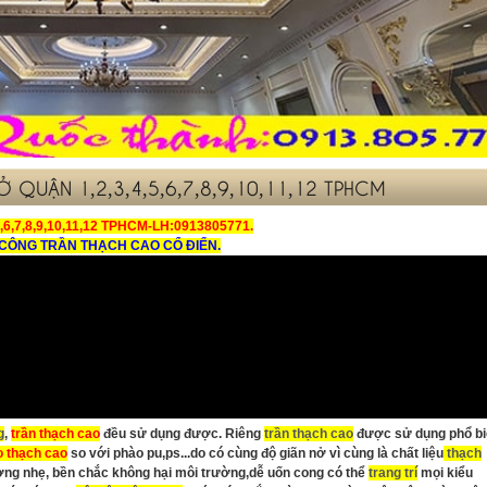
 QUẬN 1,2,3,4,5,6,7,8,9,10,11,12 TPHCM
,7,8,9,10,11,12 TPHCM-LH:0913805771.
 CÔNG TRẦN THẠCH CAO CỔ ĐIỂN.
g
,
trần thạch cao
đều sử dụng được. Riêng
trần thạch cao
được sử dụng phổ b
 thạch cao
so với phào pu,ps...do có cùng độ giãn nở vì cùng là chất liệu
thạch
ợng nhẹ, bền chắc không hại môi trường,dễ uốn cong có thể
trang trí
mọi kiểu