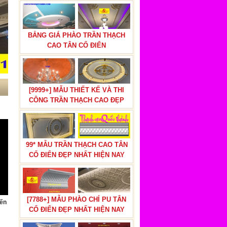
BẢNG GIÁ PHÀO TRẦN THẠCH
CAO TÂN CỔ ĐIỂN
[9999+] MẪU THIẾT KẾ VÀ THI
CÔNG TRẦN THẠCH CAO ĐẸP
99* MẪU TRẦN THẠCH CAO TÂN
CỔ ĐIỂN ĐẸP NHẤT HIỆN NAY
[7788+] MẪU PHÀO CHỈ PU TÂN
iến
CỔ ĐIỂN ĐẸP NHẤT HIỆN NAY