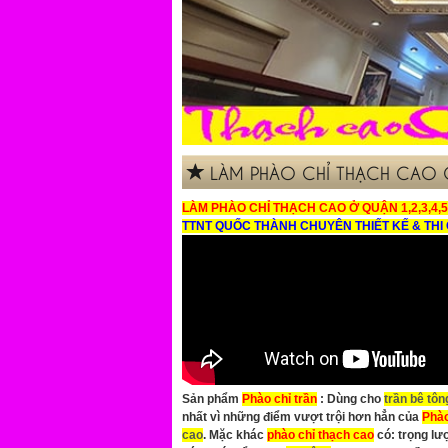
LÀM PHÀO CHỈ THẠCH CAO Ở
LÀM PHÀO CHỈ THẠCH CAO Ở QUẬN 1,2,3,4,5,6
TTNT QUỐC THÀNH CHUYÊN THIẾT KẾ & THI
Sản phẩm
Phào chỉ trần
: Dùng cho
trần bê tôn
nhất vì những điểm vượt trội hơn hẳn của
Phào
cao
. Mặc khác
phào chỉ thạch cao
có: trọng lư