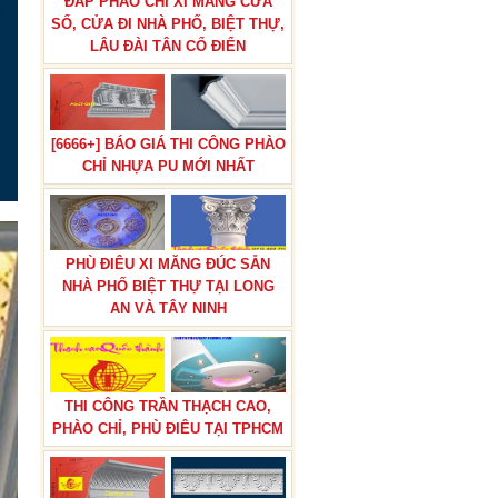
ĐẮP PHÀO CHỈ XI MĂNG CỬA
SỔ, CỬA ĐI NHÀ PHỐ, BIỆT THỰ,
LÂU ĐÀI TÂN CỔ ĐIỂN
BÁN ĐÔN HOA,TRỤ ĐÔN HOA
[6666+] BÁO GIÁ THI CÔNG PHÀO
CƯỚI TRANG TRÍ LỐI ĐI NHÀ
CHỈ NHỰA PU MỚI NHẤT
HÀNG TIỆC CƯỚI
PHÙ ĐIÊU XI MĂNG ĐÚC SẴN
NHÀ PHỐ BIỆT THỰ TẠI LONG
AN VÀ TÂY NINH
THẠCH CAO ĐẸP QUỐC THÀNH
THI CÔNG TRẦN THẠCH CAO,
PHÀO CHỈ, PHÙ ĐIÊU TẠI TPHCM