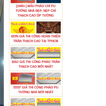
[1000+] MẪU PHÀO CHỈ PU
TƯỜNG NHÀ ĐẸP, NẸP CHỈ
THẠCH CAO ỐP TƯỜNG
TƯỢNG BÁC HỒ THẠCH CAO
CHUẨN NHẤT HIỆN NAY GIAO
HÀNG TOÀN QUỐC
ĐƠN GIÁ THI CÔNG HOÀN THIỆN
TRẦN THẠCH CAO TẠI TPHCM
BÁO GIÁ THI CÔNG PHÀO TRẦN
ĐÈN NGỦ BẰNG THẠCH CAO,
THẠCH CAO MỚI NHẤT
ĐÈN VÁCH THẠCH CAO CÓ
KHUNG BẰNG THẠCH CAO
5555* GIÁ THI CÔNG PHÀO PU
TƯỜNG NHÀ MỚI NHẤT