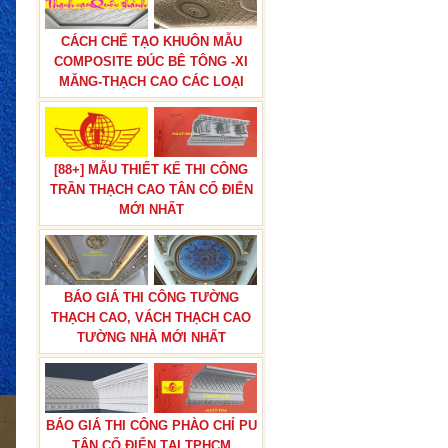
CÁCH CHẾ TẠO KHUÔN MẪU
COMPOSITE ĐÚC BÊ TÔNG -XI
MĂNG-THẠCH CAO CÁC LOẠI
[88+] MẪU THIẾT KẾ THI CÔNG
TRẦN THẠCH CAO TÂN CỔ ĐIỂN
MỚI NHẤT
BÁO GIÁ THI CÔNG TƯỜNG
THẠCH CAO, VÁCH THẠCH CAO
TƯỜNG NHÀ MỚI NHẤT
BÁO GIÁ THI CÔNG PHÀO CHỈ PU
TÂN CỔ ĐIỂN TẠI TPHCM