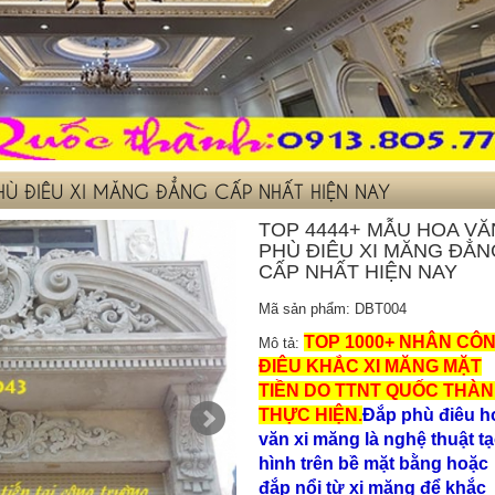
Ù ĐIÊU XI MĂNG ĐẲNG CẤP NHẤT HIỆN NAY
TOP 4444+ MẪU HOA VĂ
PHÙ ĐIÊU XI MĂNG ĐẲN
CẤP NHẤT HIỆN NAY
Mã sản phẩm: DBT004
TOP 1000+ NHÂN CÔ
Mô tả:
ĐIÊU KHẮC XI M
ĂNG M
ẶT
TI
ỀN
DO TTNT QUỐC THÀ
THỰC HIỆN.
Đắp phù điêu h
văn xi măng là nghệ thuật t
hình trên bề mặt bằng hoặc
đắp nổi từ xi măng để khắc