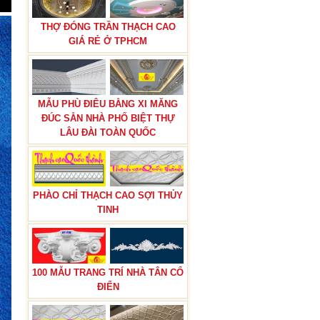
THỢ ĐÓNG TRẦN THẠCH CAO
GIÁ RẺ Ở TPHCM
MẪU PHÙ ĐIÊU BẰNG XI MĂNG
ĐÚC SẴN NHÀ PHỐ BIỆT THỰ
LÂU ĐÀI TOÀN QUỐC
PHÀO CHỈ THẠCH CAO SỢI THỦY
TINH
100 MẪU TRANG TRÍ NHÀ TÂN CỔ
ĐIỂN