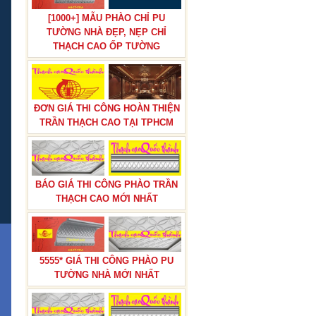
[1000+] MẪU PHÀO CHỈ PU
TƯỜNG NHÀ ĐẸP, NẸP CHỈ
THẠCH CAO ỐP TƯỜNG
TƯỢNG BÁC HỒ THẠCH CAO
CHUẨN NHẤT HIỆN NAY GIAO
HÀNG TOÀN QUỐC
ĐƠN GIÁ THI CÔNG HOÀN THIỆN
TRẦN THẠCH CAO TẠI TPHCM
BÁO GIÁ THI CÔNG PHÀO TRẦN
ĐÈN NGỦ BẰNG THẠCH CAO,
THẠCH CAO MỚI NHẤT
ĐÈN VÁCH THẠCH CAO CÓ
KHUNG BẰNG THẠCH CAO
5555* GIÁ THI CÔNG PHÀO PU
TƯỜNG NHÀ MỚI NHẤT