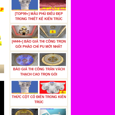
ẮP
[TOP99+] MẪU PHÙ ĐIÊU ĐẸP
TRONG THIẾT KẾ KIẾN TRÚC
a
[4444+] BÁO GIÁ THI CÔNG TRỌN
.
GÓI PHÀO CHỈ PU MỚI NHẤT
BÁO GIÁ THI CÔNG TRẦN VÁCH
THẠCH CAO TRỌN GÓI
THỨC CỘT CỔ ĐIỂN TRONG KIẾN
TRÚC