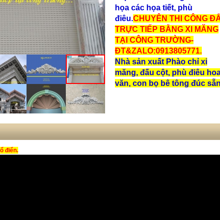
họa các họa tiết, phù
điêu.
CHUY
ÊN THI C
ÔNG
Đ
TR
ỰC TI
ẾP B
ẰNG XI M
ĂNG
T
ẠI C
ÔNG TR
Ư
ỜNG-
ĐT&ZALO:0913805771.
Nhà sản xuất Phào chỉ xi
măng, đấu cột, phù điêu ho
văn, con bọ bê tông đúc sẵn
ổ điển.