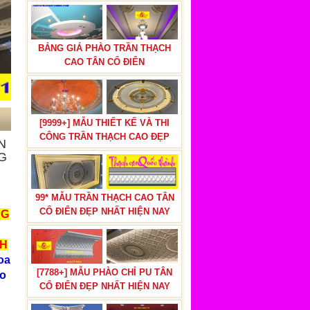
BẢNG GIÁ PHÀO TRẦN THẠCH
CAO TÂN CỔ ĐIỂN
[9999+] MẪU THIẾT KẾ VÀ THI
CÔNG TRẦN THẠCH CAO ĐẸP
N
G
99* MẪU TRẦN THẠCH CAO TÂN
CỔ ĐIỂN ĐẸP NHẤT HIỆN NAY
NG
NH
oa
[7788+] MẪU PHÀO CHỈ PU TÂN
ạo
CỔ ĐIỂN ĐẸP NHẤT HIỆN NAY