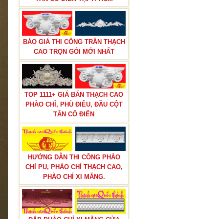
BÁO GIÁ THI CÔNG TRẦN THẠCH
CAO TRỌN GÓI MỚI NHẤT
BÁO GIÁ THI CÔNG PHÀO CHỈ
PU TÂN CỔ ĐIỂN TẠI TPHCM
TOP 1111+ GIÁ BÁN THẠCH CAO
PHÀO CHỈ, PHÙ ĐIÊU, ĐẦU CỘT
TÂN CỔ ĐIỂN
HƯỚNG DẪN THI CÔNG PHÀO
CHỈ PU, PHÀO CHỈ THẠCH CAO,
PHÀO CHỈ XI MĂNG.
BÁO GIÁ THI CÔNG TRẦN THẠCH
CAO TRỌN GÓI