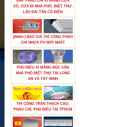
ĐẮP PHÀO CHỈ XI MĂNG CỬA
SỔ, CỬA ĐI NHÀ PHỐ, BIỆT THỰ,
LÂU ĐÀI TÂN CỔ ĐIỂN
BÁN ĐÔN HOA,TRỤ ĐÔN HOA
[6666+] BÁO GIÁ THI CÔNG PHÀO
CƯỚI TRANG TRÍ LỐI ĐI NHÀ
CHỈ NHỰA PU MỚI NHẤT
HÀNG TIỆC CƯỚI
PHÙ ĐIÊU XI MĂNG ĐÚC SẴN
NHÀ PHỐ BIỆT THỰ TẠI LONG
AN VÀ TÂY NINH
THẠCH CAO ĐẸP QUỐC THÀNH
THI CÔNG TRẦN THẠCH CAO,
PHÀO CHỈ, PHÙ ĐIÊU TẠI TPHCM