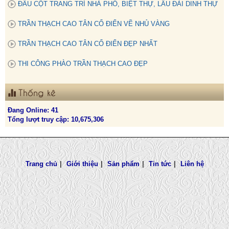
ĐẤU CỘT TRANG TRÍ NHÀ PHỐ, BIỆT THỰ, LÂU ĐÀI DINH THỰ
TRẦN THẠCH CAO TÂN CỔ ĐIỂN VẼ NHỦ VÀNG
TRẦN THẠCH CAO TÂN CỔ ĐIỂN ĐẸP NHẤT
THI CÔNG PHÀO TRẦN THẠCH CAO ĐẸP
Thống kê
Đang Online: 41
Tổng lượt truy cập: 10,675,306
Trang chủ
|
Giới thiệu
|
Sản phẩm
|
Tin tức
|
Liên hệ