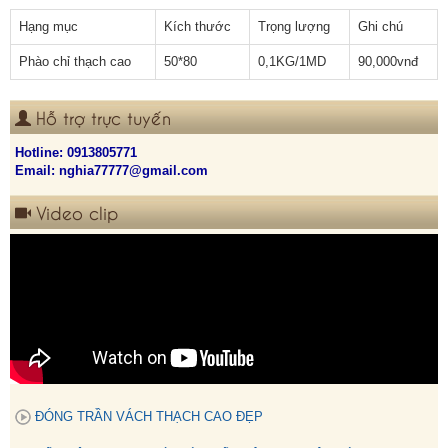
Hạng mục
Kích thước
Trọng lượng
Ghi chú
Phào chỉ thạch cao
50*80
0,1KG/1MD
90,000vnđ
Hỗ trợ trực tuyến
Hotline:
0913805771
Email: nghia77777@gmail.com
Video clip
ĐÓNG TRẦN VÁCH THẠCH CAO ĐẸP