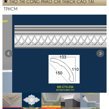
THỢ THI CÔNG PHÀO CHỈ THẠCH CAO TẠI
TPHCM