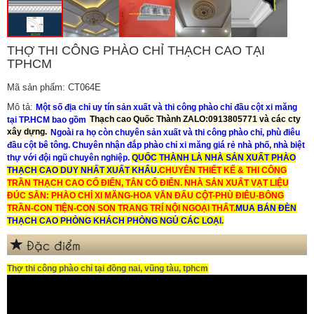
THỢ THI CÔNG PHÀO CHỈ THẠCH CAO TẠI
TPHCM
Mã sản phẩm: CT064E
Mô tả:
Một số địa chỉ uy tín sản xuất và thi công phào chỉ đầu cột xi măng
tại TP.HCM bao gồm
Thạch cao Quốc Thành ZALO:0913805771 và các cty
xây dựng.
Ngoài ra họ còn
chuyên sản xuất và thi công phào chỉ, phù điêu
đầu cột bê tông. Chuyên nhận đắp phào chỉ xi măng giá rẻ nhà phố, nhà biệt
thự với đội ngũ chuyên nghiệp.
QUỐC THÀNH LÀ NHÀ SẢN XUẤT PHÀO
THẠCH CAO DUY NHẤT XUẤT KHẨU.
CHUYÊN THIẾT KẾ & THI CÔNG
TRẦN THẠCH CAO CỔ ĐIỂN, TÂN CỔ ĐIỂN.
NHÀ SẢN XUẤT VẠT LIỆU
ĐÚC SẴN: PHÀO CHỈ XI MĂNG-HOA VĂN ĐẤU CỘT-PHÙ ĐIÊU-BÔNG
TRẦN-CON TIỆN-CON SON TRANG TRÍ NỘI NGOẠI THẤT.
MUA BÁN ĐÈN
THẠCH CAO PHÒNG KHÁCH PHÒNG NGỦ CÁC LOẠI.
Đặc điểm
Thợ thi công phào chỉ tại đồng nai, vũng tàu, tphcm