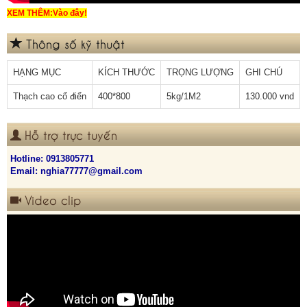
XEM THÊM:
Vào đây!
Thông số kỹ thuật
HẠNG MỤC
KÍCH THƯỚC
TRỌNG LƯỢNG
GHI CHÚ
Thạch cao cổ điển
400*800
5kg/1M2
130.000 vnd
Hỗ trợ trực tuyến
Hotline:
0913805771
Email: nghia77777@gmail.com
Video clip