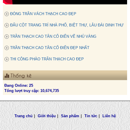
ĐÓNG TRẦN VÁCH THẠCH CAO ĐẸP
ĐẤU CỘT TRANG TRÍ NHÀ PHỐ, BIỆT THỰ, LÂU ĐÀI DINH THỰ
TRẦN THẠCH CAO TÂN CỔ ĐIỂN VẼ NHỦ VÀNG
TRẦN THẠCH CAO TÂN CỔ ĐIỂN ĐẸP NHẤT
THI CÔNG PHÀO TRẦN THẠCH CAO ĐẸP
Thống kê
Đang Online: 25
Tổng lượt truy cập: 10,674,735
Trang chủ
|
Giới thiệu
|
Sản phẩm
|
Tin tức
|
Liên hệ