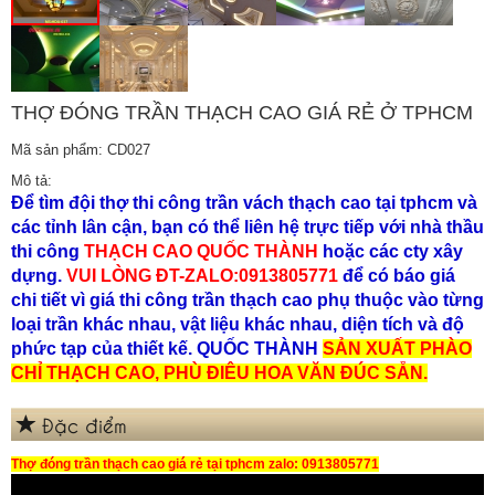
THỢ ĐÓNG TRẦN THẠCH CAO GIÁ RẺ Ở TPHCM
Mã sản phẩm: CD027
Mô tả:
Để tìm đội thợ thi công trần vách thạch cao tại tphcm và
các tỉnh lân cận, bạn có thể liên hệ trực tiếp với nhà thầu
thi công
THẠCH CAO QUỐC THÀNH
hoặc các cty xây
dựng.
VUI LÒNG ĐT-ZALO:0913805771
để có báo giá
chi tiết vì giá thi công trần thạch cao phụ thuộc vào từng
loại trần khác nhau, vật liệu khác nhau, diện tích và độ
phức tạp của thiết kế. QUỐC THÀNH
SẢN XUẤT PHÀO
CHỈ THẠCH CAO,
PHÙ ĐIÊU HOA VĂN ĐÚC SẴN.
Đặc điểm
Thợ đóng trần thạch cao giá rẻ tại tphcm zalo: 0913805771