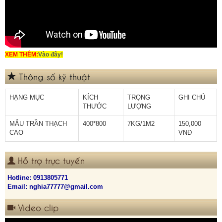
XEM THÊM:
Vào đây!
Thông số kỹ thuật
HẠNG MỤC
KÍCH
TRỌNG
GHI CHÚ
THƯỚC
LƯỢNG
MẪU TRẦN THẠCH
400*800
7KG/1M2
150,000
CAO
VNĐ
Hỗ trợ trực tuyến
Hotline:
0913805771
Email: nghia77777@gmail.com
Video clip