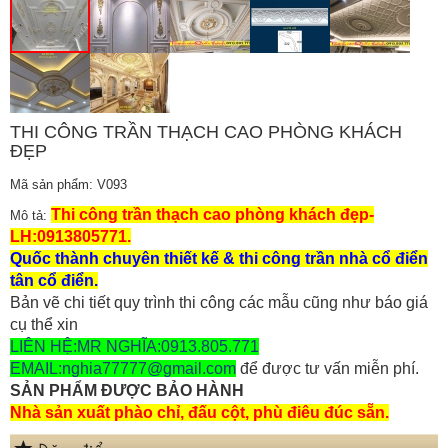
THI CÔNG TRẦN THẠCH CAO PHÒNG KHÁCH
ĐẸP
Mã sản phẩm: V093
Thi công trần thạch cao phòng khách đẹp-
Mô tả:
LH:0913805771.
Quốc thành chuyên thiết kế & thi công trần nhà cổ điển
tân cổ điển.
Bản vẽ chi tiết quy trình thi công các mẫu cũng như báo giá
cụ thể xin
LIÊN HỆ:MR NGHĨA:0913.805.771
EMAIL:nghia77777@gmail.com
để được tư vấn miễn phí.
SẢN PHẨM ĐƯỢC BẢO HÀNH
Nhà sản xuất phào chỉ, đấu cột, phù điêu đúc sẵn.