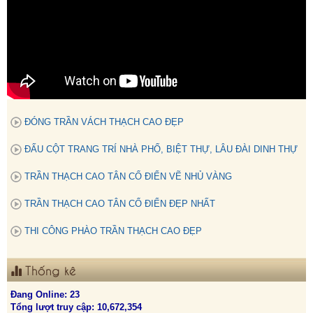
ĐÓNG TRẦN VÁCH THẠCH CAO ĐẸP
ĐẤU CỘT TRANG TRÍ NHÀ PHỐ, BIỆT THỰ, LÂU ĐÀI DINH THỰ
TRẦN THẠCH CAO TÂN CỔ ĐIỂN VẼ NHỦ VÀNG
TRẦN THẠCH CAO TÂN CỔ ĐIỂN ĐẸP NHẤT
THI CÔNG PHÀO TRẦN THẠCH CAO ĐẸP
Thống kê
Đang Online: 23
Tổng lượt truy cập: 10,672,354