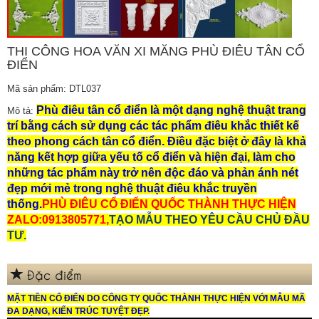
THI CÔNG HOA VĂN XI MĂNG PHÙ ĐIÊU TÂN CỔ
ĐIỂN
Mã sản phẩm: DTL037
Phù điêu tân cổ điển là một dạng nghệ thuật trang
Mô tả:
trí bằng cách sử dụng các tác phẩm điêu khắc thiết kế
theo phong cách tân cổ điển. Điều đặc biệt ở đây là khả
năng kết hợp giữa yếu tố cổ điển và hiện đại, làm cho
những tác phẩm này trở nên độc đáo và phản ánh nét
đẹp mới mẻ trong nghệ thuật điêu khắc truyền
thống.
PHÙ ĐIÊU CỔ ĐIỂN QUỐC THÀNH THỰC HIỆN
ZALO:0913805771,
TẠO MẪU THEO YÊU CẦU CHỦ ĐẦU
TƯ.
Đặc điểm
MẶT TIỀN CỔ ĐIỂN DO CÔNG TY QUỐC THÀNH THỰC HIỆN
VỚI MẪU MÃ
ĐA DẠNG, KIẾN TRÚC TUYỆT ĐẸP.