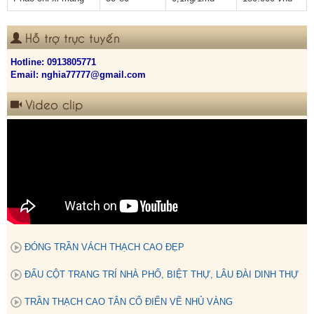
Hỗ trợ trực tuyến
Hotline:
0913805771
Email: nghia77777@gmail.com
Video clip
ĐÓNG TRẦN VÁCH THẠCH CAO ĐẸP
ĐẤU CỘT TRANG TRÍ NHÀ PHỐ, BIỆT THỰ, LÂU ĐÀI DINH THỰ
TRẦN THẠCH CAO TÂN CỔ ĐIỂN VẼ NHỦ VÀNG