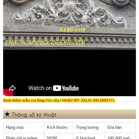
Xem thêm mẫu vui lòng:
Vào đây!
HOẶC ĐT- ZALO: 0913805771
Thông số kỹ thuật
Hạng mục
Kích thước
Trọng lượng
Gía bán
Phào chỉ xi măng
50*80
0,1kg/1md
180.000 vnd