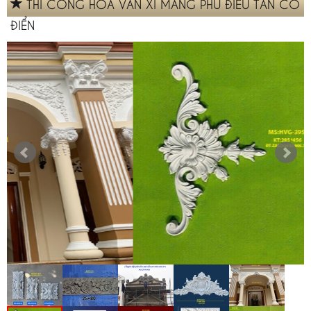
THI CÔNG HOA VĂN XI MĂNG PHÙ ĐIÊU TÂN CỔ
ĐIỂN