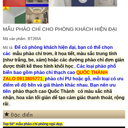
MẪU PHÀO CHỈ CHO PHÒNG KHÁCH HIỆN ĐẠI
Mã sản phẩm: BT265A
Để có phòng khách hiện đại, bạn có thể chọn
Mô tả:
các
mẫu phào chỉ trơn, ít họa tiết, màu sắc trung tính
(như trắng, be, xám) hoặc các đường phào chỉ đơn giản
được thiết kế theo hình khối học
. Các loại phào phổ
biến bao gồm phào chỉ thạch cao
QUỐC THÀNH
ZALO:0913805771,
phào chỉ PU hoặc gỗ, mỗi loại có ưu
điểm về độ bền và giá thành khác nhau.
Bạn nên ưu
tiên
phào thạch cao Quốc Thành
có màu sắc nhã
nhặn, hoa văn tối giản để tạo cảm giác thanh thoát, rộng
rãi
.
Đặc điểm
Top 50* mẫu phào chỉ phòng ngủ đẹp.