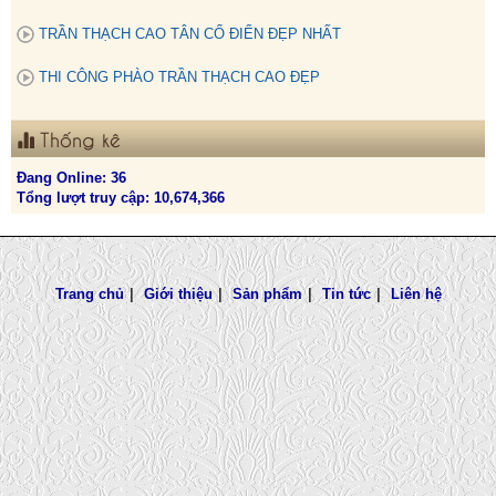
TRẦN THẠCH CAO TÂN CỔ ĐIỂN ĐẸP NHẤT
THI CÔNG PHÀO TRẦN THẠCH CAO ĐẸP
Thống kê
Đang Online: 36
Tổng lượt truy cập: 10,674,366
Trang chủ
|
Giới thiệu
|
Sản phẩm
|
Tin tức
|
Liên hệ