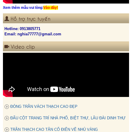
Xem thêm mẫu vui lòng:
Vào đây!
Hỗ trợ trực tuyến
Hotline:
0913805771
Email: nghia77777@gmail.com
Video clip
ĐÓNG TRẦN VÁCH THẠCH CAO ĐẸP
ĐẤU CỘT TRANG TRÍ NHÀ PHỐ, BIỆT THỰ, LÂU ĐÀI DINH THỰ
TRẦN THẠCH CAO TÂN CỔ ĐIỂN VẼ NHỦ VÀNG