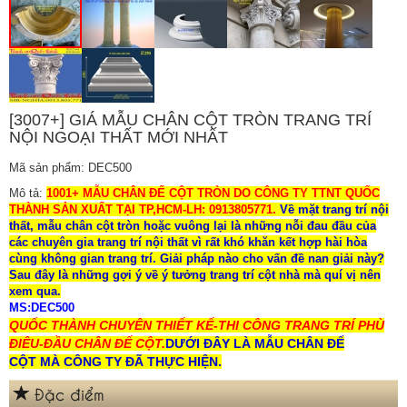
[3007+] GIÁ MẪU CHÂN CỘT TRÒN TRANG TRÍ
NỘI NGOẠI THẤT MỚI NHẤT
Mã sản phẩm: DEC500
Mô tả:
1001+ MẪU CHÂN ĐẾ CỘT TRÒN DO CÔNG TY TTNT QUỐC
THÀNH SẢN XUẤT TẠI TP,HCM-LH: 0913805771.
Về mặt trang trí nội
thất, mẫu chân cột tròn hoặc vuông lại là những nỗi đau đầu của
các chuyên gia trang trí nội thất vì rất khó khăn kết hợp hài hòa
cùng không gian trang trí. Giải pháp nào cho vấn đề nan giải này?
Sau đây là những gợi ý về ý tưởng trang trí cột nhà mà quí vị nên
xem qua.
MS:DEC500
QUỐC THÀNH CHUYÊN THIẾT KẾ-THI CÔNG TRANG TRÍ PHÙ
ĐIÊU-ĐẦU CHÂN ĐẾ CỘT.
DƯỚI ĐÂY LÀ MẪU CHÂN ĐẾ
CỘT MÀ CÔNG TY ĐÃ THỰC HIỆN.
Đặc điểm