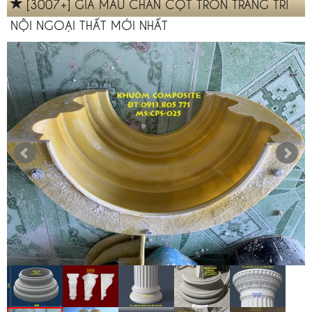
[3007+] GIÁ MẪU CHÂN CỘT TRÒN TRANG TRÍ
NỘI NGOẠI THẤT MỚI NHẤT