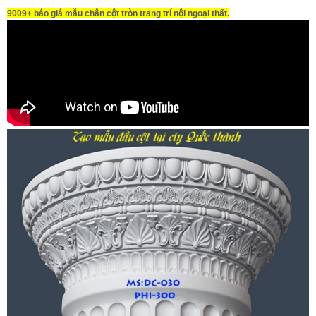
9009+ báo giá mẫu chân cột tròn trang trí nội ngoại thất.