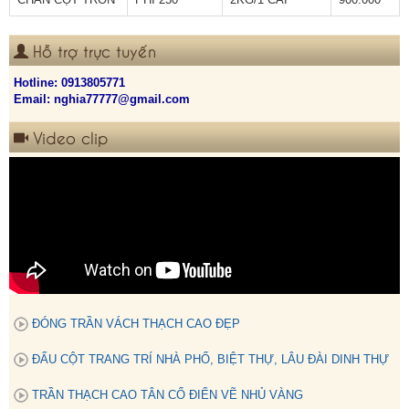
Hỗ trợ trực tuyến
Hotline:
0913805771
Email: nghia77777@gmail.com
Video clip
ĐÓNG TRẦN VÁCH THẠCH CAO ĐẸP
ĐẤU CỘT TRANG TRÍ NHÀ PHỐ, BIỆT THỰ, LÂU ĐÀI DINH THỰ
TRẦN THẠCH CAO TÂN CỔ ĐIỂN VẼ NHỦ VÀNG