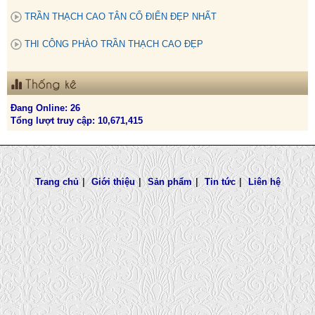
TRẦN THẠCH CAO TÂN CỔ ĐIỂN ĐẸP NHẤT
THI CÔNG PHÀO TRẦN THẠCH CAO ĐẸP
Thống kê
Đang Online: 26
Tổng lượt truy cập: 10,671,415
Trang chủ
|
Giới thiệu
|
Sản phẩm
|
Tin tức
|
Liên hệ