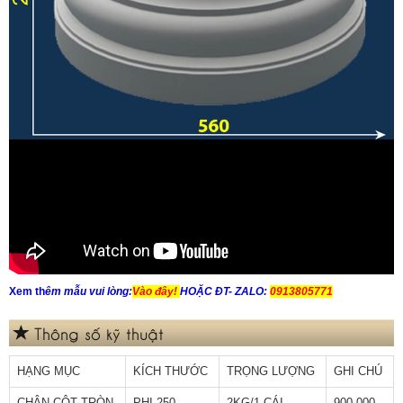
Xem th
êm mẫu vui lòng:
Vào đây!
HOẶC ĐT- ZALO:
0913805771
Thông số kỹ thuật
HẠNG MỤC
KÍCH THƯỚC
TRỌNG LƯỢNG
GHI CHÚ
CHÂN CỘT TRÒN
PHI 250
2KG/1 CÁI
900.000