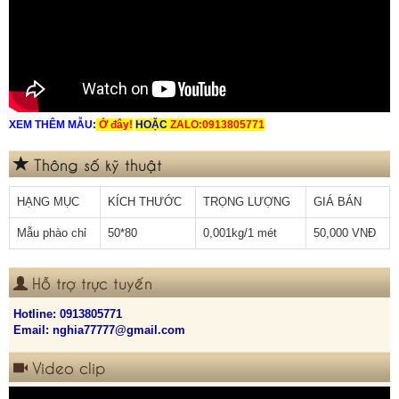
XEM THÊM MẪU:
Ở đây!
HOẶC
ZALO:0913805771
Thông số kỹ thuật
HẠNG MỤC
KÍCH THƯỚC
TRỌNG LƯỢNG
GIÁ BÁN
Mẫu phào chỉ
50*80
0,001kg/1 mét
50,000 VNĐ
Hỗ trợ trực tuyến
Hotline:
0913805771
Email: nghia77777@gmail.com
Video clip