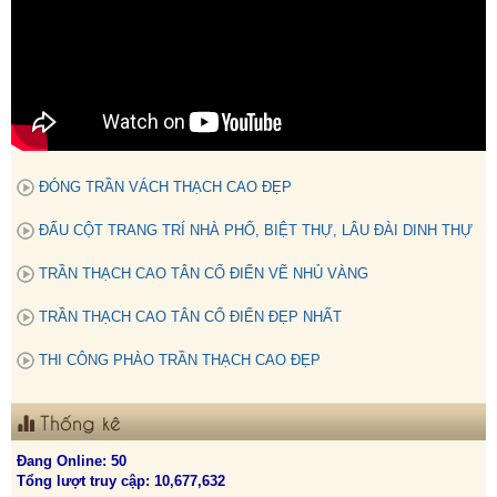
ĐÓNG TRẦN VÁCH THẠCH CAO ĐẸP
ĐẤU CỘT TRANG TRÍ NHÀ PHỐ, BIỆT THỰ, LÂU ĐÀI DINH THỰ
TRẦN THẠCH CAO TÂN CỔ ĐIỂN VẼ NHỦ VÀNG
TRẦN THẠCH CAO TÂN CỔ ĐIỂN ĐẸP NHẤT
THI CÔNG PHÀO TRẦN THẠCH CAO ĐẸP
Thống kê
Đang Online: 50
Tổng lượt truy cập: 10,677,632