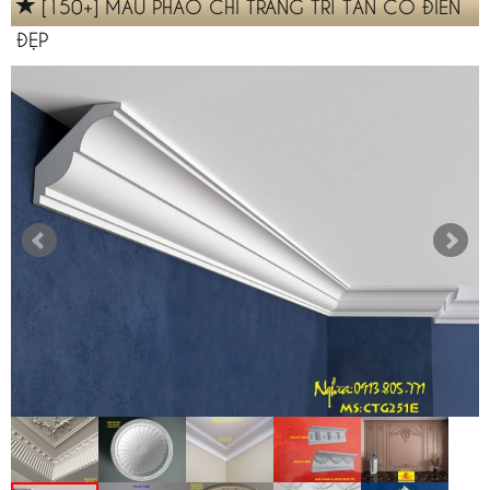
[150+] MẪU PHÀO CHỈ TRANG TRÍ TÂN CỔ ĐIỂN
ĐẸP