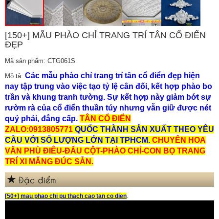
[150+] MẪU PHÀO CHỈ TRANG TRÍ TÂN CỔ ĐIỂN
ĐẸP
Mã sản phẩm: CTG061S
Các mẫu phào chỉ trang trí tân cổ điển đẹp hiện
Mô tả:
nay tập trung vào việc tạo tỷ lệ cân đối, kết hợp phào bo
trần và khung tranh tường. Sự kết hợp này giảm bớt sự
rườm rà của cổ điển thuần túy nhưng vẫn giữ được nét
quý phái, đẳng cấp.
TÂN CỔ ĐIỂN
ZALO:0913805771
QUỐC THÀNH S
ẢN XU
ẤT THEO YÊU
CẦU VỚI SỐ LƯỢNG LỚN TẠI TPHCM.
CHUYÊN HOA
VĂN PHÙ ĐIÊU-ĐẤU CỘT-PHÀO CHỈ-CON BỌ TRANG
TRÍ XI MĂNG ĐÚC SẴN.
Đặc điểm
[50+] mau phao chi pu thach cao tan co dien
.